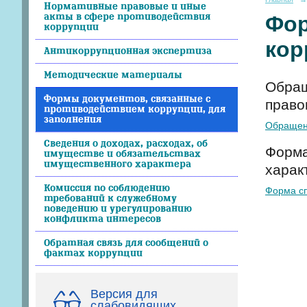
Нормативные правовые и иные
акты в сфере противодействия
Фор
коррупции
кор
Антикоррупционная экспертиза
Методические материалы
Обращ
Формы документов, связанные с
право
противодействием коррупции, для
заполнения
Обращени
Сведения о доходах, расходах, об
Форма
имуществе и обязательствах
имущественного характера
харак
Комиссия по соблюдению
Форма сп
требований к служебному
поведению и урегулированию
конфликта интересов
Обратная связь для сообщений о
фактах коррупции
Версия для
слабовидящих