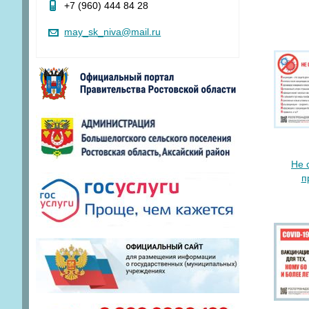
+7 (960) 444 84 28
may_sk_niva@mail.ru
Не 
п