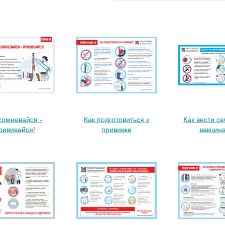
сомневайся -
Как подготовиться к
Как вести с
рививайся!
прививке
вакцин