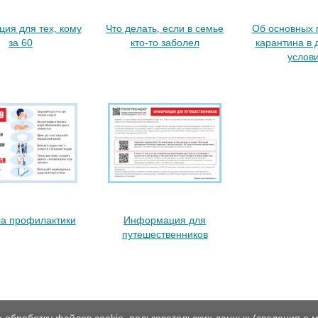
ция для тех, кому
Что делать, если в семье
Об основных 
за 60
кто-то заболел
карантина в
услов
а профилактики
Информация для
путешественников