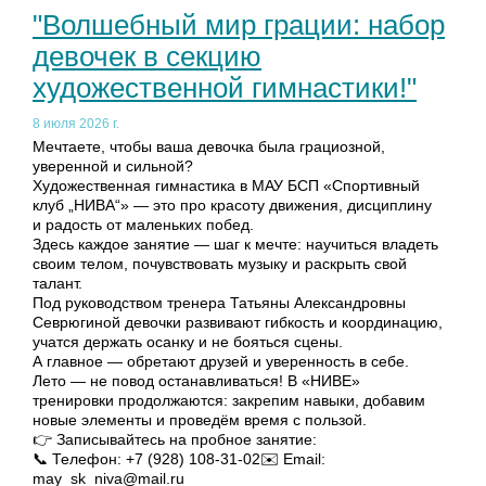
"Волшебный мир грации: набор
девочек в секцию
художественной гимнастики!"
8 июля 2026 г.
Мечтаете, чтобы ваша девочка была грациозной,
уверенной и сильной?
Художественная гимнастика в МАУ БСП «Спортивный
клуб „НИВА“» — это про красоту движения, дисциплину
и радость от маленьких побед.
Здесь каждое занятие — шаг к мечте: научиться владеть
своим телом, почувствовать музыку и раскрыть свой
талант.
Под руководством тренера Татьяны Александровны
Севрюгиной девочки развивают гибкость и координацию,
учатся держать осанку и не бояться сцены.
А главное — обретают друзей и уверенность в себе.
Лето — не повод останавливаться! В «НИВЕ»
тренировки продолжаются: закрепим навыки, добавим
новые элементы и проведём время с пользой.
👉 Записывайтесь на пробное занятие:
📞 Телефон: +7 (928) 108-31-02✉️ Email:
may_sk_niva@mail.ru