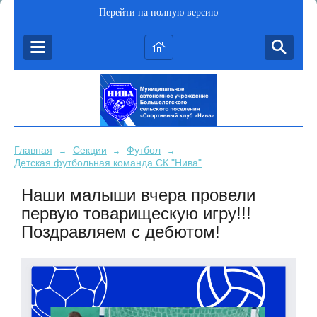
Перейти на полную версию
Главная
Секции
Футбол
→
→
→
Детская футбольная команда СК "Нива"
Наши малыши вчера провели
первую товарищескую игру!!!
Поздравляем с дебютом!